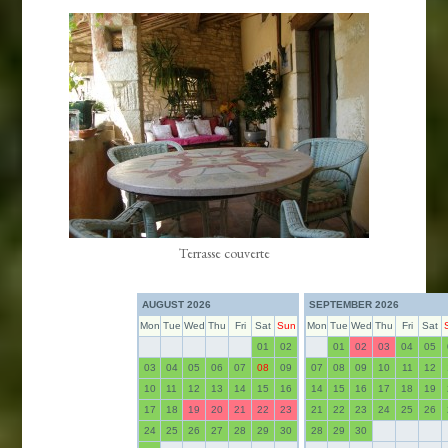
Terrasse couverte
AUGUST 2026
SEPTEMBER 2026
Mon
Tue
Wed
Thu
Fri
Sat
Sun
Mon
Tue
Wed
Thu
Fri
Sat
01
02
01
02
03
04
05
03
04
05
06
07
08
09
07
08
09
10
11
12
10
11
12
13
14
15
16
14
15
16
17
18
19
17
18
19
20
21
22
23
21
22
23
24
25
26
24
25
26
27
28
29
30
28
29
30