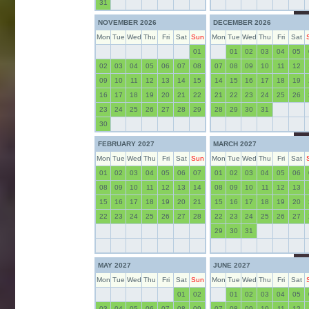
31
NOVEMBER 2026
DECEMBER 2026
Mon
Tue
Wed
Thu
Fri
Sat
Sun
Mon
Tue
Wed
Thu
Fri
Sat
01
01
02
03
04
05
02
03
04
05
06
07
08
07
08
09
10
11
12
09
10
11
12
13
14
15
14
15
16
17
18
19
16
17
18
19
20
21
22
21
22
23
24
25
26
23
24
25
26
27
28
29
28
29
30
31
30
FEBRUARY 2027
MARCH 2027
Mon
Tue
Wed
Thu
Fri
Sat
Sun
Mon
Tue
Wed
Thu
Fri
Sat
01
02
03
04
05
06
07
01
02
03
04
05
06
08
09
10
11
12
13
14
08
09
10
11
12
13
15
16
17
18
19
20
21
15
16
17
18
19
20
22
23
24
25
26
27
28
22
23
24
25
26
27
29
30
31
MAY 2027
JUNE 2027
Mon
Tue
Wed
Thu
Fri
Sat
Sun
Mon
Tue
Wed
Thu
Fri
Sat
01
02
01
02
03
04
05
03
04
05
06
07
08
09
07
08
09
10
11
12