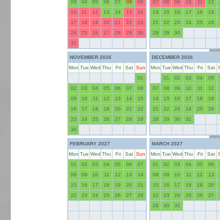
03
04
05
06
07
08
09
07
08
09
10
11
12
10
11
12
13
14
15
16
14
15
16
17
18
19
17
18
19
20
21
22
23
21
22
23
24
25
26
24
25
26
27
28
29
30
28
29
30
31
NOVEMBER 2026
DECEMBER 2026
Mon
Tue
Wed
Thu
Fri
Sat
Sun
Mon
Tue
Wed
Thu
Fri
Sat
01
01
02
03
04
05
02
03
04
05
06
07
08
07
08
09
10
11
12
09
10
11
12
13
14
15
14
15
16
17
18
19
16
17
18
19
20
21
22
21
22
23
24
25
26
23
24
25
26
27
28
29
28
29
30
31
30
FEBRUARY 2027
MARCH 2027
Mon
Tue
Wed
Thu
Fri
Sat
Sun
Mon
Tue
Wed
Thu
Fri
Sat
01
02
03
04
05
06
07
01
02
03
04
05
06
08
09
10
11
12
13
14
08
09
10
11
12
13
15
16
17
18
19
20
21
15
16
17
18
19
20
22
23
24
25
26
27
28
22
23
24
25
26
27
29
30
31