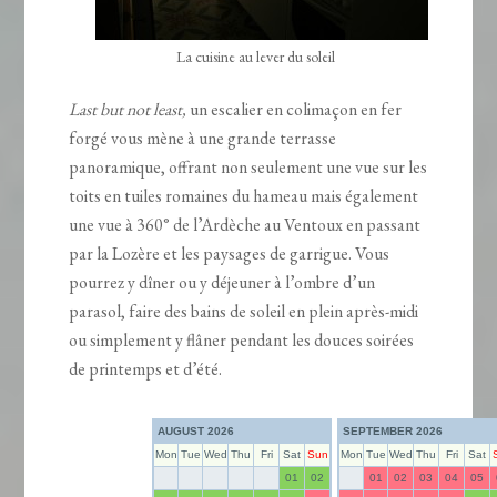
La cuisine au lever du soleil
Last but not least,
un escalier en colimaçon en fer
forgé vous mène à une grande terrasse
panoramique, offrant non seulement une vue sur les
toits en tuiles romaines du hameau mais également
une vue à 360° de l’Ardèche au Ventoux en passant
par la Lozère et les paysages de garrigue. Vous
pourrez y dîner ou y déjeuner à l’ombre d’un
parasol, faire des bains de soleil en plein après-midi
ou simplement y flâner pendant les douces soirées
de printemps et d’été.
AUGUST 2026
SEPTEMBER 2026
Mon
Tue
Wed
Thu
Fri
Sat
Sun
Mon
Tue
Wed
Thu
Fri
Sat
01
02
01
02
03
04
05