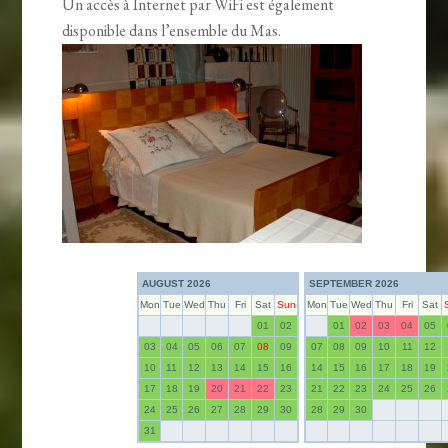
Un accès à Internet par WiFi est également
disponible dans l’ensemble du Mas.
AUGUST 2026
SEPTEMBER 2026
Mon
Tue
Wed
Thu
Fri
Sat
Sun
Mon
Tue
Wed
Thu
Fri
Sat
01
02
01
02
03
04
05
03
04
05
06
07
08
09
07
08
09
10
11
12
10
11
12
13
14
15
16
14
15
16
17
18
19
17
18
19
20
21
22
23
21
22
23
24
25
26
24
25
26
27
28
29
30
28
29
30
31