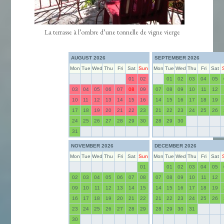
La terrasse à l’ombre d’une tonnelle de vigne vierge
AUGUST 2026
SEPTEMBER 2026
Mon
Tue
Wed
Thu
Fri
Sat
Sun
Mon
Tue
Wed
Thu
Fri
Sat
01
02
01
02
03
04
05
03
04
05
06
07
08
09
07
08
09
10
11
12
10
11
12
13
14
15
16
14
15
16
17
18
19
17
18
19
20
21
22
23
21
22
23
24
25
26
24
25
26
27
28
29
30
28
29
30
31
NOVEMBER 2026
DECEMBER 2026
Mon
Tue
Wed
Thu
Fri
Sat
Sun
Mon
Tue
Wed
Thu
Fri
Sat
01
01
02
03
04
05
02
03
04
05
06
07
08
07
08
09
10
11
12
09
10
11
12
13
14
15
14
15
16
17
18
19
16
17
18
19
20
21
22
21
22
23
24
25
26
23
24
25
26
27
28
29
28
29
30
31
30