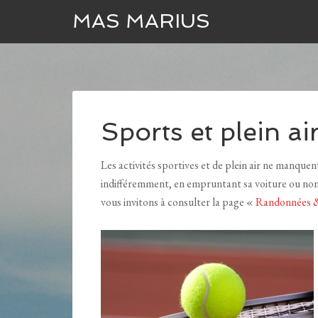
MAS MARIUS
Sports et plein ai
Les activités sportives et de plein air ne manque
indifféremment, en empruntant sa voiture ou non
vous invitons à consulter la page «
Randonnées &